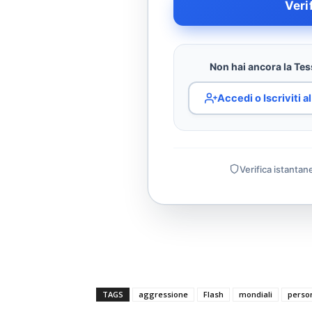
Veri
Non hai ancora la Tess
Accedi o Iscriviti 
Verifica istantan
TAGS
aggressione
Flash
mondiali
perso