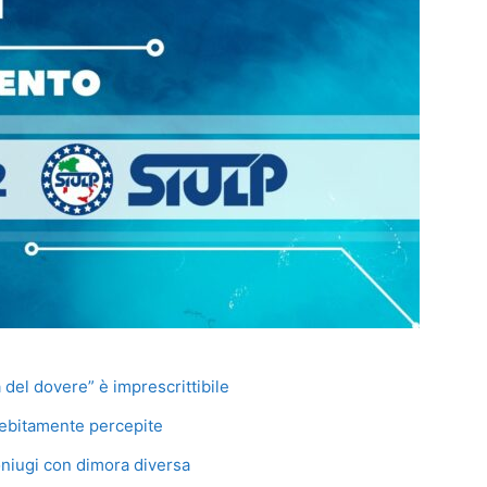
a del dovere” è imprescrittibile
debitamente percepite
niugi con dimora diversa