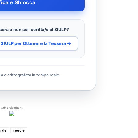
fica e Sblocca
era o non sei iscritta/o al SIULP?
al SIULP per Ottenere la Tessera →
ea e crittografata in tempo reale.
Advertisement
nale
regole