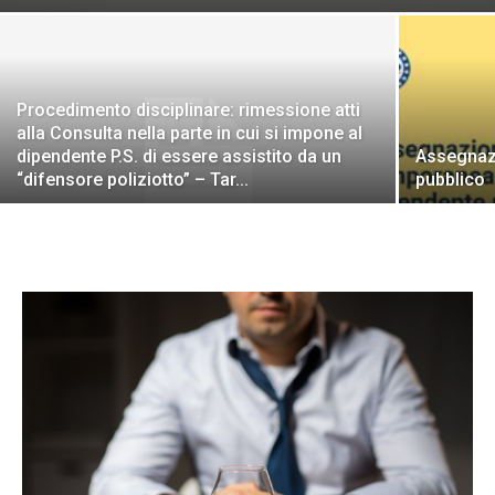
Procedimento disciplinare: rimessione atti
alla Consulta nella parte in cui si impone al
dipendente P.S. di essere assistito da un
Assegnaz
“difensore poliziotto” – Tar...
pubblico