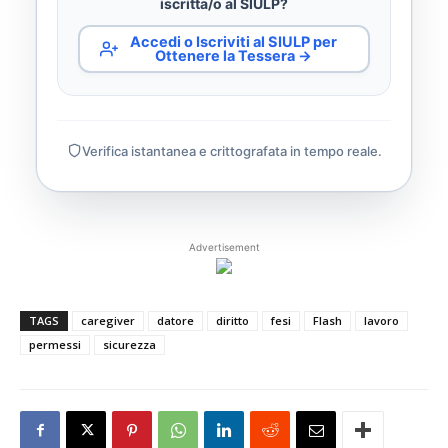
iscritta/o al SIULP?
Accedi o Iscriviti al SIULP per
Ottenere la Tessera →
Verifica istantanea e crittografata in tempo reale.
Advertisement
TAGS
caregiver
datore
diritto
fesi
Flash
lavoro
permessi
sicurezza